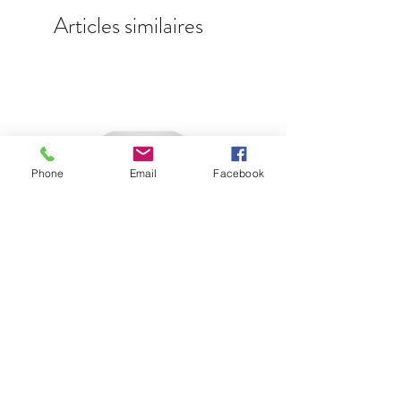
Articles similaires
Phone
Email
Facebook
Lumin P1 Mini
Prix
5 900,00 €