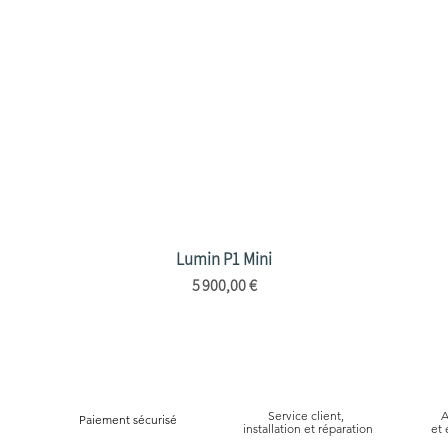
Lumin P1 Mini
Aperçu rapide
Prix
5 900,00 €
Service client,
A
Paiement sécurisé
installation et réparation
et 