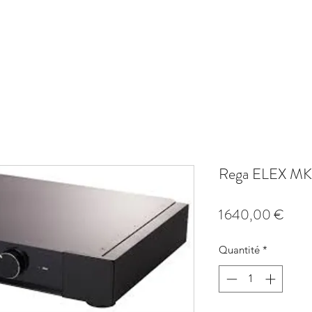
AMPLI
SOURCE
PHONO
ACCESSOIRE
SYSTÈMES HIFI
PROM
Rega ELEX MK
Prix
1 640,00 €
Quantité
*