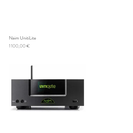
Naim UnitiLite
Prix
1 100,00 €