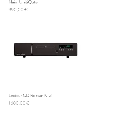
Naim UnitiQute
Prix
990,00 €
Lecteur CD Roksan K-3
Prix
1 680,00 €