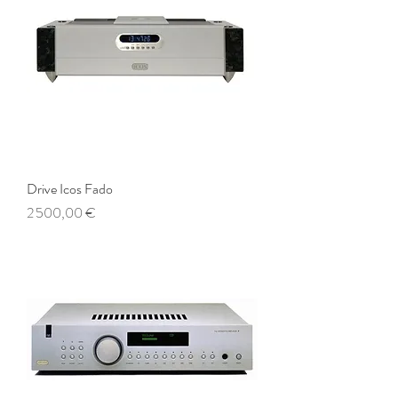
Drive Icos Fado
Prix
2 500,00 €