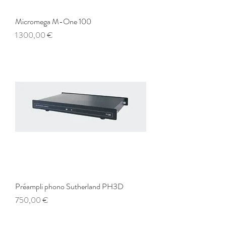
Micromega M-One 100
Prix
1 300,00 €
Préampli phono Sutherland PH3D
Prix
750,00 €