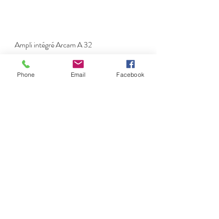
Ampli intégré Arcam A 32
Prix
950,00 €
Phone
Email
Facebook
Ampli Yamaha AS 2000
Prix
1 090,00 €