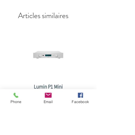
Articles similaires
Lumin P1 Mini
Prix
5 900,00 €
Phone
Email
Facebook