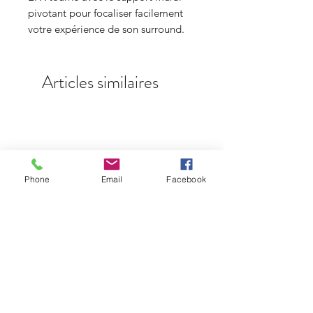
pivotant pour focaliser facilement
votre expérience de son surround.
Articles similaires
Phone
Email
Facebook
Lumin P1 Mini
Prix
5 900,00 €