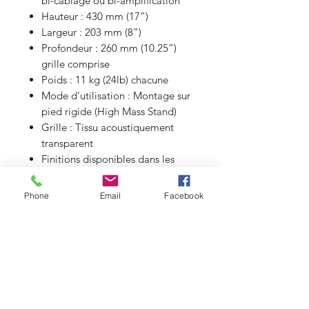
bi-câblage ou bi-amplification
Hauteur : 430 mm (17”)
Largeur : 203 mm (8”)
Profondeur : 260 mm (10.25”)
grille comprise
Poids : 11 kg (24lb) chacune
Mode d'utilisation : Montage sur
pied rigide (High Mass Stand)
Grille : Tissu acoustiquement
transparent
Finitions disponibles dans les
placages de bois naturel suivants
:
Phone
Email
Facebook
Black Ash (Frêne noir), Mahogany
(Acajou), Cherry (Merisier),
Maple (Érable), Oak (Chêne) et
Silk White (Blanc Satiné) en
standard. Sur commande avec
supplément, Rosewood (Bois de
Rose) et Ebony (Ebène).