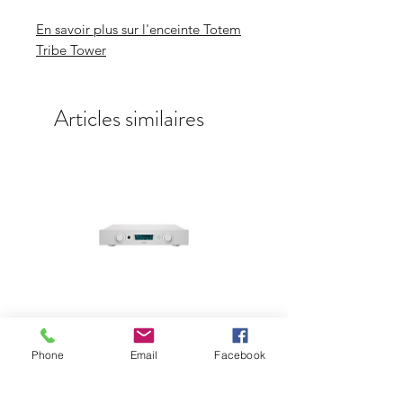
En savoir plus sur l'enceinte Totem
Tribe Tower
Articles similaires
Lumin P1 Mini
Prix
5 900,00 €
Phone
Email
Facebook