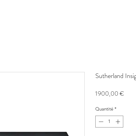
AMPLI
SOURCE
PHONO
ACCESSOIRE
SYSTÈMES HIFI
PROM
Sutherland Insi
Prix
1 900,00 €
Quantité
*