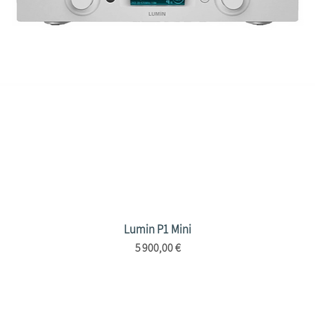
Lumin P1 Mini
Aperçu rapide
Prix
5 900,00 €