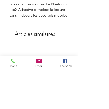
pour d’autres sources. Le Bluetooth
aptX Adaptive complète la lecture
sans fil depuis les appareils mobiles
Articles similaires
Phone
Email
Facebook
Lumin P1 Mini
Prix
5 900,00 €