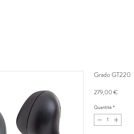
AMPLI
SOURCE
PHONO
ACCESSOIRE
SYSTÈMES HIFI
PROM
Grado GT220
Prix
279,00 €
Quantité
*