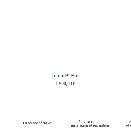
Lumin P1 Mini
Aperçu rapide
Prix
5 900,00 €
Service client,
A
Paiement sécurisé
installation et réparation
et 