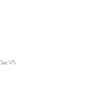
O/OCCASIONS
À PROPOS
Dac V5