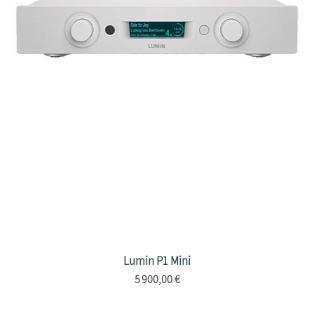
Lumin P1 Mini
Aperçu rapide
Prix
5 900,00 €