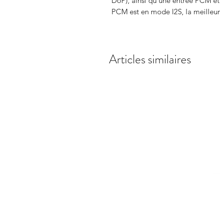
DoP), ainsi qu'une entrée PCM et 
PCM est en mode I2S, la meilleu
Articles similaires