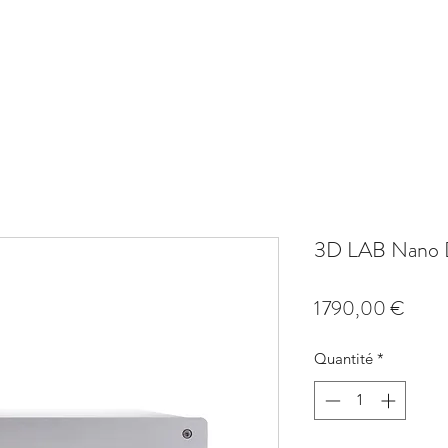
AMPLI
SOURCE
PHONO
ACCESSOIRE
SYSTÈMES HIFI
PROM
3D LAB Nano 
Prix
1 790,00 €
Quantité
*