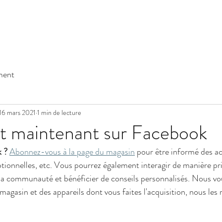
AMPLI
SOURCE
PHONO
ACCESSOIRE
SYSTÈMES HIFI
PROM
ment
16 mars 2021
1 min de lecture
t maintenant sur Facebook
 ?
Abonnez-vous à la page du magasin
 pour être informé des ac
tionnelles, etc. Vous pourrez également interagir de manière pri
sa communauté et bénéficier de conseils personnalisés. Nous vou
agasin et des appareils dont vous faites l'acquisition, nous les 