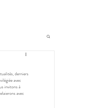
O/OCCASIONS
À PROPOS
tualités, derniers 
vilégiée avec 
s invitons à 
relaierons avec 