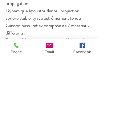
propagation 
Dynamique époustouflante , projection 
sonore stable, grave extrêmement tendu
Caisson bass-reflex composé de 7 matériaux 
différents.
Tweeter 28 mmc dome en tissu.Médium / 
grave 180 mm avec cône sandwich .
Phone
Email
Facebook
Réponse en fréquence (-6dB) 38 - 25000 
Hz
Efficacité 1 W /1 M  88.5 dB
Impédance nominal 8 Ohm
Puissance ampli recommandée 50 - 180 W
Dimension H x L x P  380 x350 x310 mm ( 
H avec supports Ondiva Arc 1020 mm)
Poids 15.8 kg  par unité
matériel hifi
enceintes
ampli