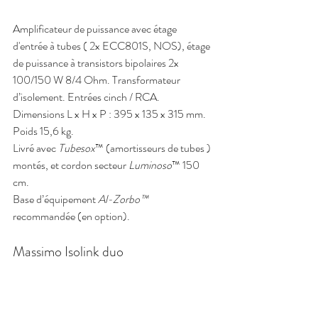
Amplificateur de puissance avec étage 
d'entrée à tubes ( 2x ECC801S, NOS), étage 
de puissance à transistors bipolaires 2x 
100/150 W 8/4 Ohm. Transformateur 
d’isolement. Entrées cinch / RCA.
Dimensions L x H x P : 395 x 135 x 315 mm. 
Poids 15,6 kg.
Livré avec 
Tubesox
™ (amortisseurs de tubes ) 
montés, et cordon secteur 
Luminoso
™ 150 
cm.
Base d’équipement 
Al-Zorbo™ 
recommandée (en option).
Massimo Isolink duo