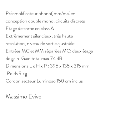
Préamplificateur phono( mm/mc)en 
conception double mono, circuits discrets
Etage de sortie en class A 
Extrêmement silencieux, très haute 
resolution, niveau de sortie ajustable
Entrées MC et MM séparées MC: deux étage 
de gain .Gain total max 74 dB
Dimensions L x H x P : 395 x 135 x 315 mm 
.Poids 9 kg
Cordon secteur Luminoso 150 cm inclus
Massimo Evivo