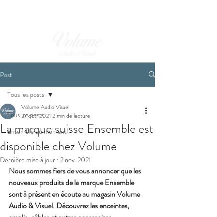
Post
Tous les posts
Volume Audio Visuel
Tous les posts
27 oct. 2021
2 min de lecture
La marque suisse Ensemble est
Ensemble du moment
disponible chez Volume
Dernière mise à jour :
2 nov. 2021
Nous sommes fiers de vous annoncer que les 
nouveaux produits de la marque Ensemble 
sont à présent en écoute au magasin Volume 
Audio & Visuel. Découvrez les enceintes, 